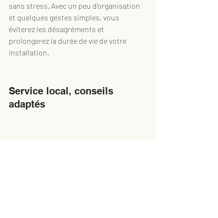
sans stress. Avec un peu d’organisation 
et quelques gestes simples, vous 
éviterez les désagréments et 
prolongerez la durée de vie de votre 
installation.
Service local, conseils 
adaptés
Chez 
Pompage de fosses septiques 
Larabie
, nous connaissons les réalités 